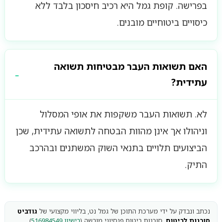
בפרישה. קופת גמל היא רכיב חיסכון בלבד ללא
כיסויים ביטוחיים מובנים.
האם תשואות העבר מבטיחות תשואה
עתידית?
לא. תשואות העבר משקפות את אופי המסלול
וניהולו אך אינן מהוות הבטחה לתשואה עתידית, שכן
הביצועים תלויים בתנאי השוק המשתנים ובהרכב
התיק.
נכתב ונבדק על ידי מערכת התוכן של גמל נט, בליווי מקצועי של
גודביט
סוכנות לביטוח
, סוכנות ביטוח פנסיוני מורשה (
רישיון 516984549
)