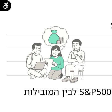
השוואת תשואות מור פנסיה כללית עוקבי מדדים עוקב מדד S&P500 לבין המובילות