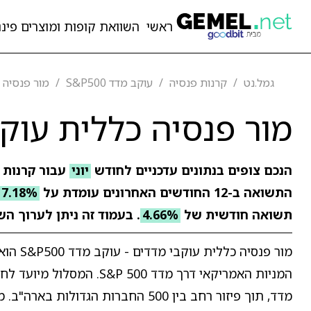
ראשי
השוואת קופות ומוצרים פיננ
גמל.נט
קרנות פנסיה
עוקב מדד S&P500
מור פנסיה כל
מור פנסיה כללית עוקבי 
הנכם צופים בנתונים עדכניים לחודש
יוני
עבור קרנות 
התשואה ב-12 החודשים האחרונים עומדת על
7.18%
תשואה חודשית של
4.66%
. בעמוד זה ניתן לערוך הש
מור פנ
המניות האמריקאי דרך מדד
מדד, תוך פיזור רחב בין 500 החברות