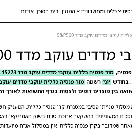
סים
כלים ומחשבונים
המגזין
בית הסוכן
אודות
לית עוקבי מדדים עוקב מדד S&P500
מדדים עוקב מדד S&P500
פנסיה,
מור פנסיה כללית עוקבי מדדים עוקב מדד S&P500 15273
. בחודש
יוני
רשמה
מור פנסיה כללית עוקבי מדדים עוקב מדד 0
וואה בין מוצרים דומים ולצפות בגרף התשואות לאורך הזמ
סיה כללית עוקבי מדדים - עוקב מדד S&P500 הוא מסלול מנייתי פסיבי במסגרת קרן פנסיה כללית,
 S&P 500. המסלול מיועד לחוסכים המעוניינים בהשקעה ארוכת טווח בשוק האמריק
 הגדולות בארה"ב. מאחר שמדובר בקרן פנסיה כללית, אין במסלול אג"ח מיועדו