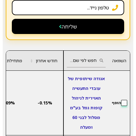
שליחה
השוואה
חודש אחרון
▲
מתחילת שנה
▼
אגודה שיתופית של
עובדי התעשיה
האוירית לניהול
4.09%
-0.15%
הוסף
קופות גמל בע"מ
מסלול לבני 60
ומעלה