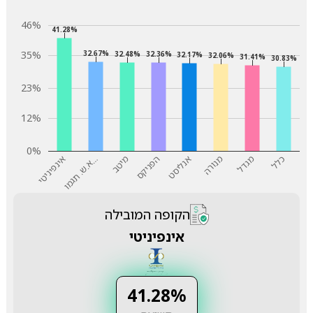
46%
41.28%
35%
32.67%
32.48%
32.36%
32.17%
32.06%
31.41%
30.83%
23%
12%
0%
כלל
מגדל
מנורה
אנליסט
הפניקס
מיטב
…
אינפיניטי
א
.
ש
.
ת
ג
מ
ו
הקופה המובילה
אינפיניטי
41.28%