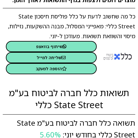
מוצרים דומים ולצפות בגרף התשואות לאורך הזמן.
כל מה שחשוב לדעת על כלל פוליסת חיסכון State
Street כללי: מאפייני המסלול, מבנה ההשקעות, נזילות,
מיסוי והשוואת תשואות. מעודכן ל-יוני.
שיתוף בוואצפ
שליחה למייל
הוספה למעקב
תשואות כלל חברה לביטוח בע"מ
State Street כללי
תשואה כלל חברה לביטוח בע"מ State
Street כללי בחודש יוני:
5.60%