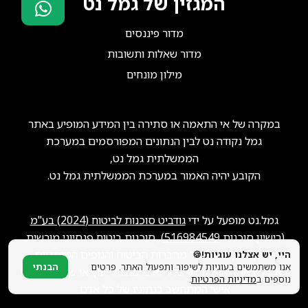
המגזין של גמל נט
מדור פיננסים
סוכני ביטוח?
הצטרפו אלינו!
מדור שאלות ותשובות
מילון מונחים
במקרה של אי התאמה או סתירה בין המידע המופיע באתר
גמל נקודה נט לבין הנתונים המפורסמים במערכת
הממשלתית גמל נט,
הקובע יהיה האמור במערכת הממשלתית גמל נט.
גמל.נט מופעל על ידי
גודביט סוכנות לביטוח (2024) בע"מ
(רישיון סוכנות
516984549
), סוכנות ביטוח פנסיוני מורשית.
ייתכן שנקבל תגמול מחברות הביטוח והגופים המוסדיים.
היי, יש אצלנו עוגיות!🍪
אנו משתמשים בעוגיות לשיפור ותפעול האתר. פרטים
הבנתי
האמור באתר הוא מידע כללי ואינו מהווה ייעוץ או שיווק פנסיוני
נוספים ב
מדיניות הפרטיות
.
אישי המתחשב בנתוניו של כל אדם.