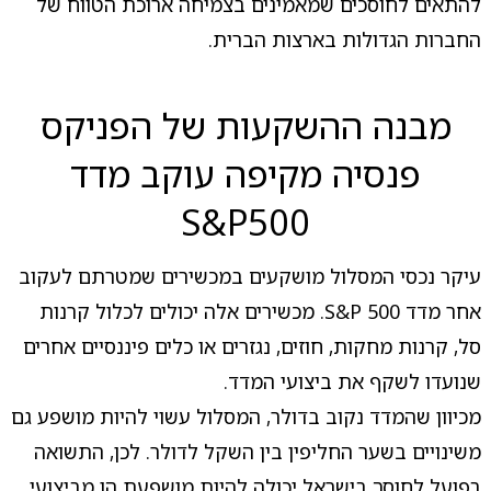
להתאים לחוסכים שמאמינים בצמיחה ארוכת הטווח של
החברות הגדולות בארצות הברית.
מבנה ההשקעות של הפניקס
פנסיה מקיפה עוקב מדד
S&P500
עיקר נכסי המסלול מושקעים במכשירים שמטרתם לעקוב
אחר מדד S&P 500. מכשירים אלה יכולים לכלול קרנות
סל, קרנות מחקות, חוזים, נגזרים או כלים פיננסיים אחרים
שנועדו לשקף את ביצועי המדד.
מכיוון שהמדד נקוב בדולר, המסלול עשוי להיות מושפע גם
משינויים בשער החליפין בין השקל לדולר. לכן, התשואה
בפועל לחוסך בישראל יכולה להיות מושפעת הן מביצועי