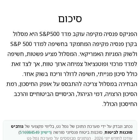
סיכום
הפניקס פנסיה מקיפה עוקב מדד S&P500 היא מסלול
בקרן פנסיה מקיפה המתמקד בחשיפה למדד S&P 500
ולשוק המניות האמריקאי. המסלול מציע פשטות, חשיפה
למדד מרכזי ופוטנציאל צמיחה ארוך טווח, אך לצד זאת
כולל סיכון מנייתי, חשיפה לדולר וריכוז בשוק אחד.
הבחירה במסלול צריכה להתבסס על אופק החיסכון, רמת
הסיכון הרצויה, דמי הניהול, הכיסויים הביטוחיים והרכב
החיסכון הכולל.
נכתב ונבדק על ידי מערכת התוכן של גמל נט, בליווי מקצועי של
גודביט
סוכנות לביטוח
, סוכנות ביטוח פנסיוני מורשה (
רישיון 516984549
)
עודכן לחודש יוני 2026 · הנתונים מבוססים על מערכת גמל-נט