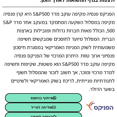
ולצפות בגרף התשואות לאורך הזמן.
הפניקס פנסיה מקיפה עוקב מדד S&P500 היא קרן פנסיה
מקיפה במסלול השקעה המתמקד במעקב אחר מדד S&P
500, הכולל מאות חברות גדולות ומובילות בארצות
הברית. המסלול מיועד לחוסכים שמבקשים חשיפה
משמעותית לשוק המניות האמריקאי במסגרת חיסכון
פנסיוני ארוך טווח. היתרון המרכזי של הפניקס פנסיה
מקיפה עוקב מדד S&P500 הוא פשטות, שקיפות וחשיפה
למדד מרכזי ומוכר, אך חשוב לזכור שהמסלול חשוף
לתנודתיות מנייתית, לריכוז בשוק האמריקאי ולשינויים
בשער הדולר.
שיתוף בוואצפ
שליחה למייל
הוספה למעקב