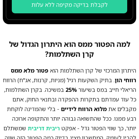
לקבלת בדיקה מקיפה ללא עלות
למה הפטור ממס הוא היתרון הגדול של
קרן השתלמות?
היתרון המרכזי של קרן השתלמות הוא
פטור מלא ממס
רווחי הון
. בתיק השקעות רגיל (מניות, קרנות, אג"ח) הרווח
הריאלי חייב במס בשיעור
25%
במשיכה. בקרן השתלמות,
כל עוד עמדתם בתקרות ההפקדה ובתנאי החוק, אתם
מקבלים את
מלוא הרווח לידיים
- בלי שהמדינה לוקחת
רבע ממנו. ככל שהתשואה גבוהה יותר והתקופה ארוכה
יותר, כך שווי הפטור גדל - אפקט
ריבית דריבית
שמשתלם
להבין לעומק. המחשבון מציג בדיוק כמה הפטור הזה שווה