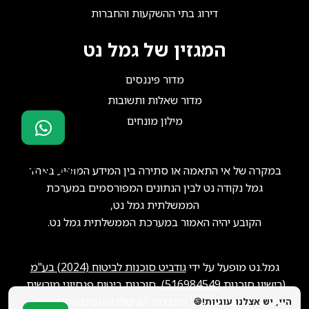
דירוג בתי ההשקעות והחברות
המגזין של גמל נט
מדור פיננסים
מדור שאלות ותשובות
מילון מונחים
סוכני ביטוח?
במקרה של אי התאמה או סתירה בין המידע המופיע באתר
הצטרפו אלינו!
גמל נקודה נט לבין הנתונים המפורסמים במערכת
הממשלתית גמל נט,
הקובע יהיה האמור במערכת הממשלתית גמל נט.
גמל.נט מופעל על ידי
גודביט סוכנות לביטוח (2024) בע"מ
(רישיון סוכנות
516984549
), סוכנות ביטוח פנסיוני מורשית.
ייתכן שנקבל תגמול מחברות הביטוח והגופים המוסדיים.
היי, יש אצלנו עוגיות!🍪