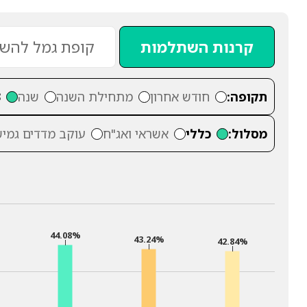
קרנות השתלמות
קופת גמל להש
תקופה:
חודש אחרון
מתחילת השנה
שנה
3
מסלול:
כללי
אשראי ואג"ח
עוקב מדדים גמיש
44.08%
43.24%
42.84%