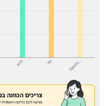
…
מור
מיטב
א
ל
ט
ש
ו
ל
צריכים הכוונה בנ
מגיעה לכם בדיקה ראשונית ל