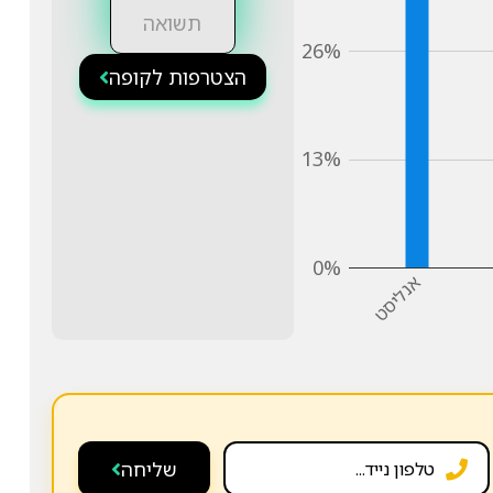
תשואה
26%
הצטרפות לקופה
13%
0%
אנליסט
שליחה