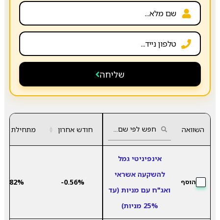
שליחה
השוואה
חודש אחרון
▲
מתחילת שנה
▼
אינפיניטי גמל
להשקעה אשראי
3.82%
-0.56%
הוסף
ואג"ח עם מניות (עד
25% מניות)