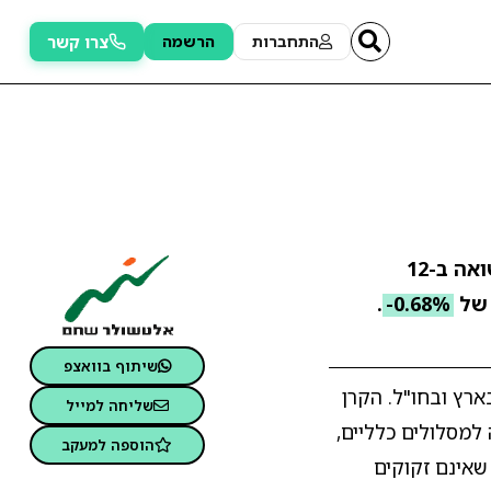
צרו קשר
התחברות
הרשמה
. התשואה ב-12
 של
-0.68%
.
שיתוף בוואצפ
רץ ובחו"ל. הקרן
שליחה למייל
למסלולים כלליים,
הוספה למעקב
שאינם זקוקים