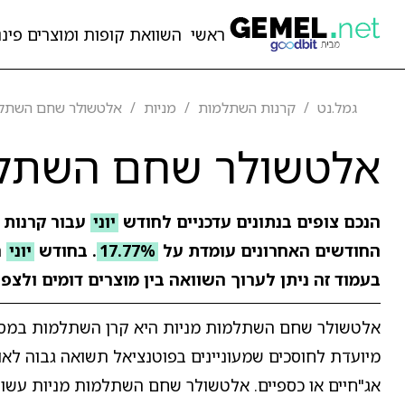
ראשי
השוואת קופות ומוצרים פיננ
גמל.נט
קרנות השתלמות
מניות
אלטשולר שחם השתלמ
אלטשולר שחם השתלמ
הנכם צופים בנתונים עדכניים לחודש
יוני
עבור קרנות
החודשים האחרונים עומדת על
17.77%
. בחודש
יוני
ר
בעמוד זה ניתן לערוך השוואה בין מוצרים דומים ולצפ
אלטשולר שחם השתלמות מניות היא קרן השתלמות במסלו
מיועדת לחוסכים שמעוניינים בפוטנציאל תשואה גבוה לאור
אג"חיים או כספיים. אלטשולר שחם השתלמות מניות עשוי