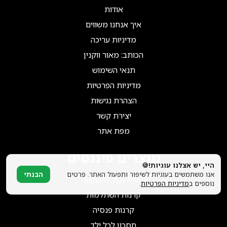
הצטרפו אלינו!
אודות
איך אנחנו משווים
מדיניות עריכה
הכותב: מאור ווקנין
תנאי השימוש
מדיניות הפרטיות
הצהרת נגישות
יצירת קשר
מפת אתר
מוצרים פיננסים
היי, יש אצלנו עוגיות!🍪
אנו משתמשים בעוגיות לשיפור ותפעול האתר. פרטים
הבנתי
קופות גמל להשקעה
נוספים ב
מדיניות הפרטיות
.
קרנות השתלמות
קרנות פנסיה
חסכון לכל ילד