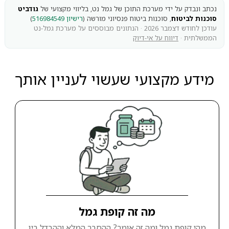
נכתב ונבדק על ידי מערכת התוכן של גמל נט, בליווי מקצועי של
גודביט
סוכנות לביטוח
, סוכנות ביטוח פנסיוני מורשה (
רישיון 516984549
)
עודכן לחודש דצמבר 2026 · הנתונים מבוססים על מערכת גמל-נט
הממשלתית ·
דיווח על אי-דיוק
מידע מקצועי שעשוי לעניין אותך
מה זה קופת גמל
מהי קופת גמל ומה זה אומר? ההסבר המלא וההבדל בין