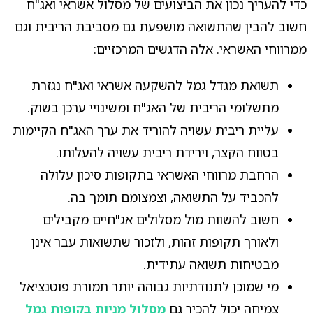
כדי להעריך נכון את הביצועים של מסלול אשראי ואג"ח
חשוב להבין שהתשואה מושפעת גם מסביבת הריבית וגם
ממרווחי האשראי. אלה הדגשים המרכזיים:
תשואת מגדל גמל להשקעה אשראי ואג"ח נגזרת
מתשלומי הריבית של האג"ח ומשינויי ערכן בשוק.
עליית ריבית עשויה להוריד את ערך האג"ח הקיימות
בטווח הקצר, וירידת ריבית עשויה להעלותו.
הרחבת מרווחי האשראי בתקופות סיכון עלולה
להכביד על התשואה, וצמצומם תומך בה.
חשוב להשוות מול מסלולים אג"חיים מקבילים
ולאורך תקופות זהות, ולזכור שתשואות עבר אינן
מבטיחות תשואה עתידית.
מי שמוכן לתנודתיות גבוהה יותר תמורת פוטנציאל
צמיחה יכול להכיר גם
מסלול מניות בקופות גמל