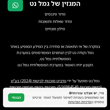
המגזין של גמל נט
מדור פיננסים
סוכני ביטוח?
הצטרפו אלינו!
מדור שאלות ותשובות
מילון מונחים
במקרה של אי התאמה או סתירה בין המידע המופיע באתר
גמל נקודה נט לבין הנתונים המפורסמים במערכת
הממשלתית גמל נט,
הקובע יהיה האמור במערכת הממשלתית גמל נט.
גמל.נט מופעל על ידי
גודביט סוכנות לביטוח (2024) בע"מ
(רישיון סוכנות
516984549
), סוכנות ביטוח פנסיוני מורשית.
ייתכן שנקבל תגמול מחברות הביטוח והגופים המוסדיים.
היי, יש אצלנו עוגיות!🍪
אנו משתמשים בעוגיות לשיפור ותפעול האתר. פרטים
הבנתי
האמור באתר הוא מידע כללי ואינו מהווה ייעוץ או שיווק פנסיוני
נוספים ב
מדיניות הפרטיות
.
אישי המתחשב בנתוניו של כל אדם.