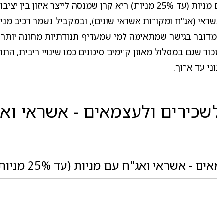
מור קרן השתלמות לשכירים ולעצמאים - אשראי ואג"ח עם מניות (עד 25% מניות) היא קרן שמנסה לייצר 
י (אג"ח ומקורות אשראי שונים), ובמקביל נשמר רכיב מניי
. מדובר בגישה שמתאימה למי שמעדיף תנודתיות מתונה יותר 
ור שגם במסלול מאוזן קיימים סיכונים כמו שינויי ריבית, הת
ני עד ארוך.
ג"ח עם מניות (עד 25% מניות) בחודש יוני: