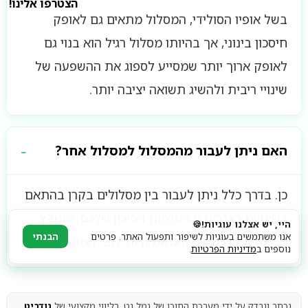
הצטרפו אלינו!
בשל אופיו הסולידי, המסלול מתאים גם לאופק
חיסכון בינוני, אך בהיותו מסלול רגיל הוא בנוי גם
לאופק ארוך יותר שמסייע לספוג את ההשפעה של
שינויי ריבית ולהשיג תשואה יציבה יותר.
האם ניתן לעבור מהמסלול למסלול אחר?
כן. בדרך כלל ניתן לעבור בין מסלולים בקרן בהתאם
לשינויים בצרכים ובהעדפות הסיכון שלכם. מומלץ
היי, יש אצלנו עוגיות!🍪
אנו משתמשים בעוגיות לשיפור ותפעול האתר. פרטים
הבנתי
לבדוק את התנאים והמשמעויות לפני המעבר.
נוספים ב
מדיניות הפרטיות
.
נכתב ונבדק על ידי מערכת התוכן של גמל נט, בליווי מקצועי של
גודביט