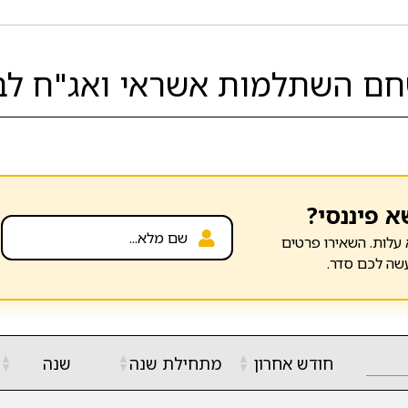
ם השתלמות אשראי ואג"ח לבין
א פיננסי?
עלות. השאירו פרטים
שה לכם סדר.
▲
▲
▲
חודש אחרון
מתחילת שנה
שנה
▼
▼
▼