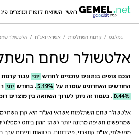
ראשי
השוואת קופות ומוצרים פיננ
גמל.נט
קרנות השתלמות
אשראי ואג"ח
אלטשולר שחם
אלטשולר שחם השתלמ
הנכם צופים בנתונים עדכניים לחודש
יוני
עבור קרנות
החודשים האחרונים עומדת על
5.19%
. בחודש
יוני
רש
0.44%
. בעמוד זה ניתן לערוך השוואה בין מוצרים דו
אלטשולר שחם השתלמות אשראי ואג"ח היא קרן השתלמות
שמחפשים חשיפה מתונה יותר לשוק ההון ביחס למסלולים מנ
ממשלתי, אג"ח קונצרני, פיקדונות, הלוואות וניירות ערך