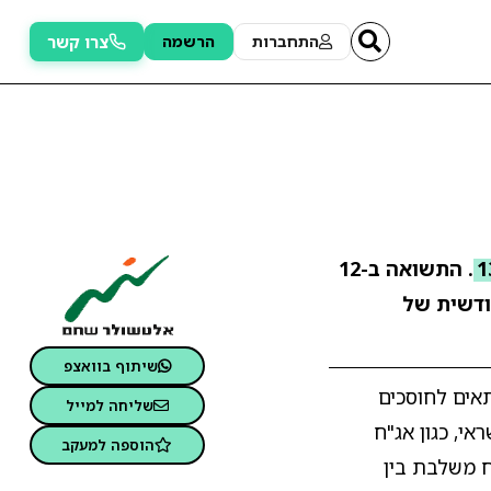
צרו קשר
התחברות
הרשמה
. התשואה ב-12
דשית של
שיתוף בוואצפ
אים לחוסכים
שליחה למייל
י, כגון אג"ח
הוספה למעקב
ח משלבת בין