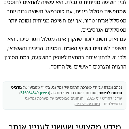
לבין חשיפה מנייתית מוגבלת. היא עשויה להתאים לחוסכים
שמחפשים מסלול ביניים, עם פוטנציאל תשואה גבוה יותר
ממסלול אג"חי טהור, אך עם חשיפה מנייתית נמוכה יותר
ממסלולים אגרסיביים.
עם זאת, חשוב לזכור שהקרן אינה מסלול חסר סיכון. היא
חשופה לשינויים בשוקי האג"ח, המניות, הריבית והאשראי,
ולכן יש לבחון אותה בהתאם לאופק ההשקעה, רמת הסיכון
הרצויה והצרכים האישיים של החוסך.
נכתב ונבדק על ידי מערכת התוכן של גמל נט, בליווי מקצועי של
גודביט
סוכנות לביטוח
, סוכנות ביטוח פנסיוני מורשה (
רישיון 516984549
)
עודכן לחודש יוני 2026 · הנתונים מבוססים על מערכת גמל-נט
הממשלתית ·
דיווח על אי-דיוק
מידע מקצועי שעשוי לעניין אותך