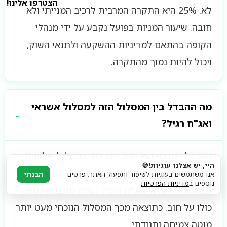
הצטרפו אלינו!
לא. 25% היא התקרה המרבית לרכיב המנייתי ולא
חובה. שיעור המניות בפועל נקבע על ידי מנהלי
הקופה בהתאם למדיניות ההשקעה ולתנאי השוק,
ויכול להיות נמוך מהתקרה.
מה ההבדל בין המסלול הזה למסלול אשראי
ואג"ח רגיל?
ההבדל המרכזי הוא רכיב המניות. במסלול שלפנינו
היי, יש אצלנו עוגיות!🍪
קיימת שכבת מניות מוגדרת של עד 25%, בעוד
אנו משתמשים בעוגיות לשיפור ותפעול האתר. פרטים
הבנתי
נוספים ב
מדיניות הפרטיות
.
שבמסלול אשראי ואג"ח הרגיל התיק מתבסס כמעט
כולו על חוב. כתוצאה מכך המסלול הנוכחי מעט יותר
מוטה צמיחה ותנודתי.