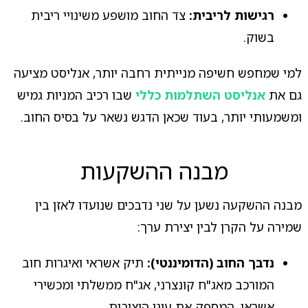
רגישות לריבית:
צד החוב מושפע משינויי ריבית
בשוק.
למי שמחפש חשיפה מנייתית רחבה יותר, אנליסט מציעה
גם את
אנליסט השתלמות כללי
שבו רכיב המניות גמיש
ומשמעותי יותר, בעוד שכאן הדגש נשאר על בסיס החוב.
מבנה ההשקעות
מבנה ההשקעה נשען על שני נדבכים שנועדו לאזן בין
שמירה על הקרן לבין יצירת ערך:
נדבך החוב (הדומיננטי):
תיק אשראי ואיגרות חוב
המורכב מאג"ח קונצרני, אג"ח ממשלתי ומכשירי
אשראי, המספק את עוגן היציבות.