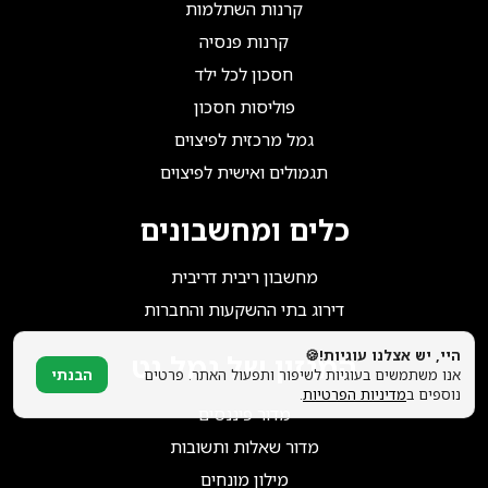
הצטרפו אלינו!
קרנות השתלמות
קרנות פנסיה
חסכון לכל ילד
פוליסות חסכון
גמל מרכזית לפיצוים
תגמולים ואישית לפיצוים
כלים ומחשבונים
מחשבון ריבית דריבית
דירוג בתי ההשקעות והחברות
היי, יש אצלנו עוגיות!🍪
המגזין של גמל נט
אנו משתמשים בעוגיות לשיפור ותפעול האתר. פרטים
הבנתי
נוספים ב
מדיניות הפרטיות
.
מדור פיננסים
מדור שאלות ותשובות
מילון מונחים