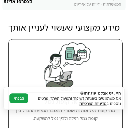
הצטרפו אלינו!
הממשלתית ·
דיווח על אי-דיוק
מידע מקצועי שעשוי לעניין אותך
היי, יש אצלנו עוגיות!🍪
אנו משתמשים בעוגיות לשיפור ותפעול האתר. פרטים
הבנתי
מה זה קופת גמל
נוספים ב
מדיניות הפרטיות
.
מהי קופת גמל ומה זה אומר? ההסבר המלא וההבדל בין
קופת גמל רגילה ולבין גמל להשקעה.