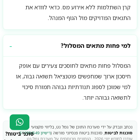
קרן השתלמות ללא אירוע מס. כדאי לוודא את
התנאים המדויקים מול הגוף המנהל.
למי פחות מתאים המסלול?
המסלול פחות מתאים לחוסכים צעירים עם אופק
חיסכון ארוך שמחפשים פוטנציאל תשואה גבוה, או
למי שמוכן לספוג תנודתיות גבוהה תמורת סיכוי
לתשואה גבוהה יותר.
נכתב ונבדק על ידי מערכת התוכן של גמל נט, בליווי מקצועי של
גודביט
סוכנות לביטוח
, סוכנות ביטוח פנסיוני מורשה (
רישיון 516984549
)
סוכני ביטוח?
עודכן לחודש יוני 2026 · הנתונים מבוססים על מערכת גמל-נט