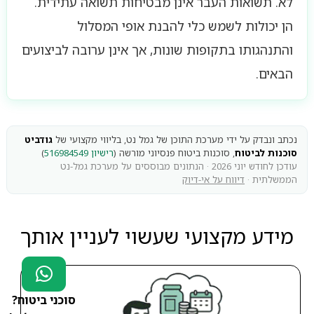
לא. תשואות העבר אינן מבטיחות תשואה עתידית.
הן יכולות לשמש כלי להבנת אופי המסלול
והתנהגותו בתקופות שונות, אך אינן ערובה לביצועים
הבאים.
נכתב ונבדק על ידי מערכת התוכן של גמל נט, בליווי מקצועי של
גודביט
סוכנות לביטוח
, סוכנות ביטוח פנסיוני מורשה (
רישיון 516984549
)
עודכן לחודש יוני 2026 · הנתונים מבוססים על מערכת גמל-נט
הממשלתית ·
דיווח על אי-דיוק
מידע מקצועי שעשוי לעניין אותך
סוכני ביטוח?