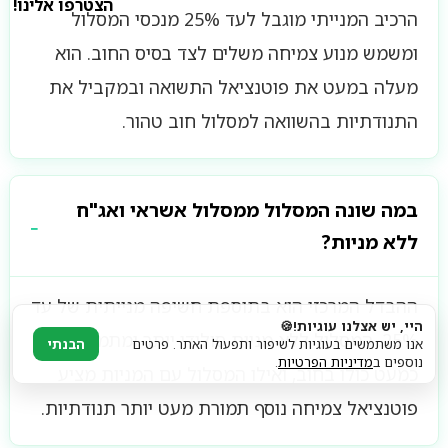
הצטרפו אלינו!
הרכיב המנייתי מוגבל לעד 25% מנכסי המסלול
ומשמש מנוע צמיחה משלים לצד בסיס החוב. הוא
מעלה במעט את פוטנציאל התשואה ובמקביל את
התנודתיות בהשוואה למסלול חוב טהור.
במה שונה המסלול ממסלול אשראי ואג"ח
ללא מניות?
ההבדל המרכזי הוא בתוספת חשיפה מנייתית של עד
היי, יש אצלנו עוגיות!🍪
25%. המסלול ללא מניות סולידי יותר ומתמקד
אנו משתמשים בעוגיות לשיפור ותפעול האתר. פרטים
הבנתי
נוספים ב
מדיניות הפרטיות
.
כמעט כולו בחוב, ואילו המסלול עם המניות מציע
פוטנציאל צמיחה נוסף תמורת מעט יותר תנודתיות.