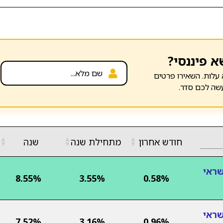
א פיננסי?
עלות. השאירו פרטים
שה לכם סדר.
▲
▲
▲
חודש אחרון
מתחילת שנה
שנה
▼
▼
▼
שראי
8.55%
3.55%
0.58%
שראי
7.52%
3.16%
0.96%