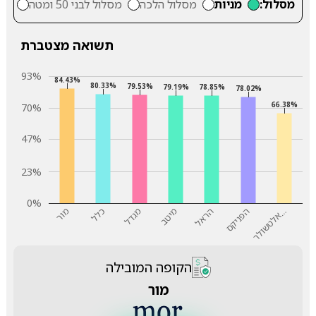
מסלול:
מניות
מסלול הלכה
מסלול לבני 50 ומטה
מסלול
תשואה מצטברת
93%
84.43%
80.33%
79.53%
79.19%
78.85%
78.02%
66.38%
70%
47%
23%
0%
כלל
הפניקס
מגדל
…
מיטב
מור
הראל
א
ל
ט
ש
ו
ל
ר
הקופה המובילה
מור