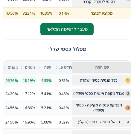
בסיסי למקבלי קצבה
ממוצע קבוצה
0.14%
10.35%
32.31%
40.56%
מעבר לרשימה המלאה
מסלול כספי שקלי
▲
▲
▲
▲
שם הקרן
חודש אחרון
שנה
3 שנים
5 שנים
▼
▼
▼
▼
כלל פנסיה כספי (שקלי)
26.76%
18.19%
5.53%
0.35%
מגדל מקפת אישית כספי (שקלי)
24.20%
17.12%
5.41%
0.48%
הפניקס פנסיה מקיפה - כספי
24.56%
16.86%
5.21%
0.41%
(שקלי)
הראל פנסיה - כספי (שקלי)
24.50%
16.90%
5.08%
0.32%