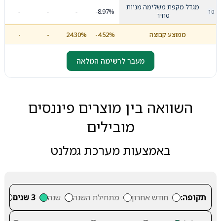
מגדל מקפת משלימה מניות
-
-
-
-8.97%
סחיר
ממוצע קבוצה
-4.52%
24.30%
-
-
מעבר לרשימה המלאה
השוואה בין מוצרים פיננסים
מובילים
באמצעות מערכת גמלנט
תקופה:
חודש אחרון
מתחילת השנה
שנה
3 שנים
5