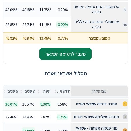
אלטשולר שחם פנסיה מקיפה
43.09%
40.68%
11.35%
-0.29%
הלכה
אלטשולר שחם פנסיה כללית
37.85%
37.74%
11.18%
-0.22%
הלכה
ממוצע קבוצה
-0.77%
13.46%
40.94%
46.82%
מעבר לרשימה המלאה
מסלול אשראי ואג"ח
▲
▲
▲
▲
שם הקרן
חודש אחרון
שנה
3 שנים
5 שנים
▼
▼
▼
▼
מנורה פנסיה אשראי ואג"ח
36.01%
26.57%
8.30%
0.58%
מנורה משלימה אשראי ואג"ח
27.46%
24.83%
7.82%
0.75%
מור פנסיה מקיפה - אשראי
-
27.56%
7.10%
-0.15%